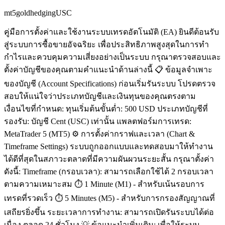
mt5
gold
hedging
USC
คู่มือการตั้งค่าและใช้งานระบบเทรดอัตโนมัติ (EA) ยินดีต้อนรับ
สู่ระบบการซื้อขายอัจฉริยะ เพื่อประสิทธิภาพสูงสุดในการทำ
กำไรและควบคุมความเสี่ยงอย่างเป็นระบบ กรุณาตรวจสอบและ
ตั้งค่าบัญชีของคุณตามคำแนะนำด้านล่างนี้ 📋 ข้อมูลจำเพาะ
ของบัญชี (Account Specifications) ก่อนเริ่มรันระบบ โปรดตรวจ
สอบให้แน่ใจว่าประเภทบัญชีและเงินทุนของคุณตรงตาม
เงื่อนไขที่กำหนด: ทุนเริ่มต้นขั้นต่ำ: 500 USD ประเภทบัญชีที่
รองรับ: บัญชี Cent (USC) เท่านั้น แพลตฟอร์มการเทรด:
MetaTrader 5 (MT5) ⚙️ การตั้งค่ากราฟและเวลา (Chart &
Timeframe Settings) ระบบถูกออกแบบและทดสอบมาให้ทำงาน
ได้ดีที่สุดในสภาวะตลาดที่มีความผันผวนระยะสั้น กรุณาตั้งค่า
ดังนี้: Timeframe (กรอบเวลา): สามารถเลือกใช้ได้ 2 กรอบเวลา
ตามความเหมาะสม ⏱️ 1 Minute (M1) - สำหรับเน้นรอบการ
เทรดที่รวดเร็ว ⏱️ 5 Minutes (M5) - สำหรับการกรองสัญญาณที่
เสถียรยิ่งขึ้น ระยะเวลาการทำงาน: สามารถเปิดรันระบบได้ต่อ
เนื่อง ตลอด 24 ชั่วโมง 💡 ข้อแนะนำเพิ่มเติม: เพื่อให้ระบบ