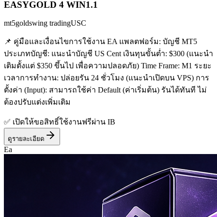
EASYGOLD 4 WIN1.1
mt5
gold
swing trading
USC
📌 คู่มือและเงื่อนไขการใช้งาน EA แพลตฟอร์ม: บัญชี MT5
ประเภทบัญชี: แนะนำบัญชี US Cent เงินทุนขั้นต่ำ: $300 (แนะนำ
เติมตั้งแต่ $350 ขึ้นไป เพื่อความปลอดภัย) Time Frame: M1 ระยะ
เวลาการทำงาน: ปล่อยรัน 24 ชั่วโมง (แนะนำเปิดบน VPS) การ
ตั้งค่า (Input): สามารถใช้ค่า Default (ค่าเริ่มต้น) รันได้ทันที ไม่
ต้องปรับแต่งเพิ่มเติม
✅ เปิดให้ขอสิทธิ์ใช้งานฟรีผ่าน IB
ดูรายละเอียด
Ea