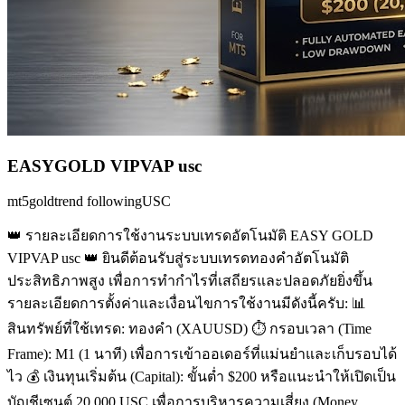
EASYGOLD VIPVAP usc
mt5
gold
trend following
USC
👑 รายละเอียดการใช้งานระบบเทรดอัตโนมัติ EASY GOLD
VIPVAP usc 👑 ยินดีต้อนรับสู่ระบบเทรดทองคำอัตโนมัติ
ประสิทธิภาพสูง เพื่อการทำกำไรที่เสถียรและปลอดภัยยิ่งขึ้น
รายละเอียดการตั้งค่าและเงื่อนไขการใช้งานมีดังนี้ครับ: 📊
สินทรัพย์ที่ใช้เทรด: ทองคำ (XAUUSD) ⏱️ กรอบเวลา (Time
Frame): M1 (1 นาที) เพื่อการเข้าออเดอร์ที่แม่นยำและเก็บรอบได้
ไว 💰 เงินทุนเริ่มต้น (Capital): ขั้นต่ำ $200 หรือแนะนำให้เปิดเป็น
บัญชีเซนต์ 20,000 USC เพื่อการบริหารความเสี่ยง (Money