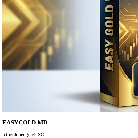
EASYGOLD MD
mt5
gold
hedging
USC