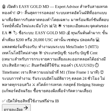
🤖 เปิดตัว EASY GOLD MD — Expert Advisor สำหรับสายเทรด
ทองคำ! 🪙✨ สิ้นสุดการรอคอย! ระบบเทรดอัตโนมัติที่ออกแบบ
มาเพื่อจัดการกับตลาดทองคำโดยเฉพาะ มาพร้อมฟังก์ชันที่ตอบ
โจทย์ทั้งมือใหม่และมือโปร 📊🚀 🌟 รายละเอียดและจุดเด่นของ
EA 🌟 🏷️ ชื่อระบบ: EASY GOLD MD 💰 ทุนเริ่มต้นต่ำมาก: ขั้น
ต่ำเพียง $200 หรือ 20,000 USC เท่านั้น เซฟทุน ปลอดภัย 💻
แพลตฟอร์มที่รองรับ: ทำงานบนระบบ MetaTrader 5 (MT5)
เทคโนโลยีใหม่ล่าสุด 🎯 ประเภทบัญชี: รองรับ บัญชี Cent
(เหมาะสำหรับการกระจายความเสี่ยงและออกหลอดได้อย่างมี
ประสิทธิภาพ) 📈 สินทรัพย์ที่ใช้รัน: ทองคำ (XAUUSD) ⏱️
Timeframe: เจาะลึกความแม่นยำที่ M1 (Time Frame 1 นาที) ⏰
ระบบการทำงาน: รันระบบอัตโนมัติยาวๆ ตลอด 24 ชั่วโมง ไม่
พลาดทุกรอบสวิง ⚔️ สไตล์การเทรด: กลยุทธ์ Hedging Strategy
(แก้พอร์ตอัจฉริยะ ซื้อขายสองฝั่งเพื่อจำกัดความเสี่ยง)
✅ เปิดให้ขอสิทธิ์ใช้งานฟรีผ่าน IB
ดูรายละเอียด